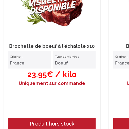
Brochette de boeuf à l'échalote x10
B
Origine :
Type de viande :
Origine :
France
Boeuf
Franc
23.95€ / kilo
Uniquement sur commande
Produit hors stock