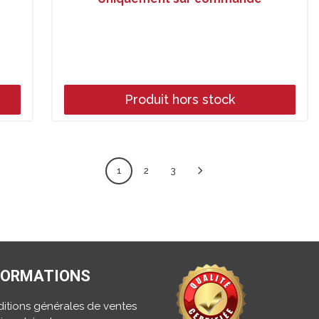
Produit hors stock
1
2
3
FORMATIONS
itions générales de ventes