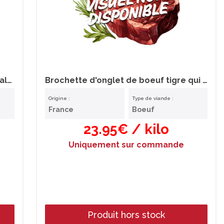
Brochette d'onglet de boeuf à l'échalote x12
Brochette d'onglet de boeuf tigre qui pleure x10
Origine :
Type de viande :
France
Boeuf
23.95€ / kilo
Uniquement sur commande
Produit hors stock