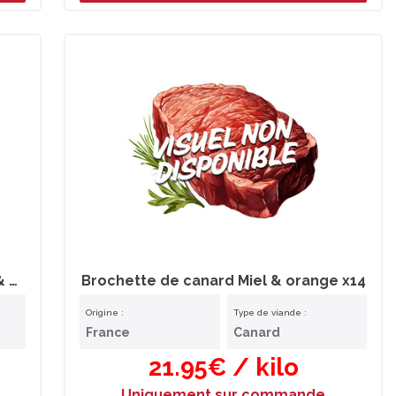
Brochette de canard aux 3 poivres & pruneaux x14
Brochette de canard Miel & orange x14
Origine :
Type de viande :
France
Canard
21.95€ / kilo
Uniquement sur commande