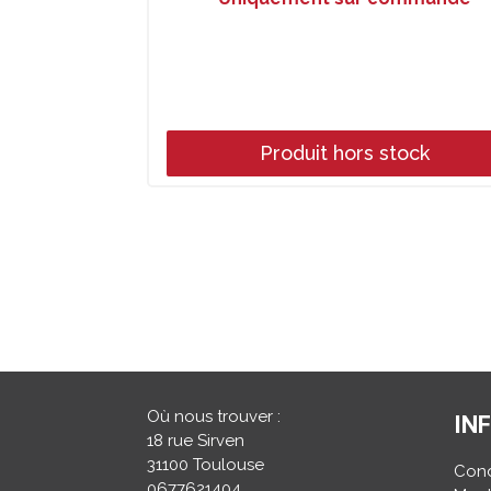
Produit hors stock
Où nous trouver :
IN
18 rue Sirven
31100 Toulouse
Cond
0677621404