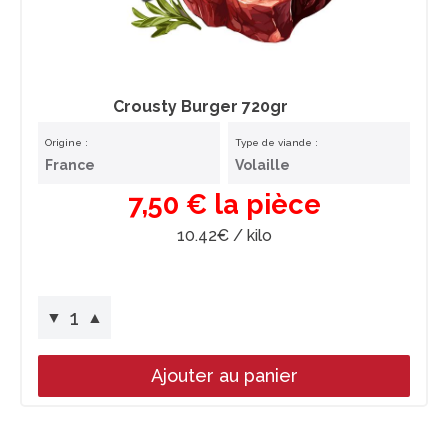
Crousty Burger 720gr
Origine :
Type de viande :
France
Volaille
7,50 € la pièce
10.42€ / kilo
1
▼
▲
Ajouter au panier