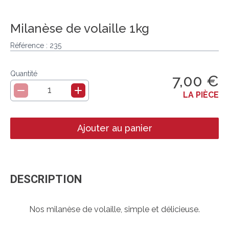
La saucisserie artisanale
Milanèse de volaille 1kg
Les condiments
Référence :
235
Les brochettes
Quantité
7,00 €
1
LA PIÈCE
Ajouter au panier
DESCRIPTION
Nos milanèse de volaille, simple et délicieuse.