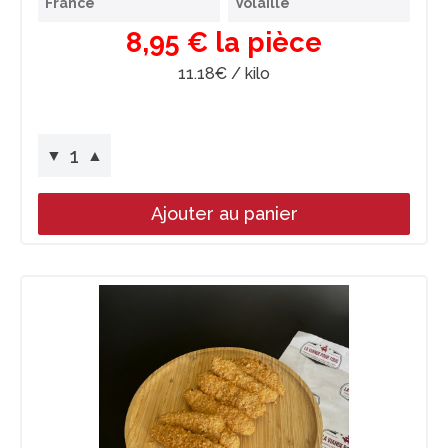
France
Volaille
8,95 € la pièce
11.18€ / kilo
1
▼
▲
Ajouter au panier